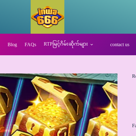
RTPမြင့်ဂိမ်းဆိုက်များ
e
Blog
FAQs
contact us
R
F