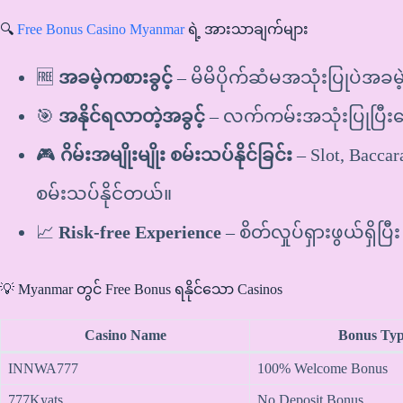
🔍
Free Bonus Casino Myanmar
ရဲ့ အားသာချက်များ
🆓
အခမဲ့ကစားခွင့်
– မိမိပိုက်ဆံမအသုံးပြုပဲအခမဲ
🎯
အနိုင်ရလာတဲ့အခွင့်
– လက်ကမ်းအသုံးပြုပြီးငွ
🎮
ဂိမ်းအမျိုးမျိုး စမ်းသပ်နိုင်ခြင်း
– Slot, Bacca
စမ်းသပ်နိုင်တယ်။
📈
Risk-free Experience
– စိတ်လှုပ်ရှားဖွယ်ရှိပြီး
💡 Myanmar တွင် Free Bonus ရနိုင်သော Casinos
Casino Name
Bonus Ty
INNWA777
100% Welcome Bonus
777Kyats
No Deposit Bonus