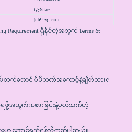
tgy98.net
jdb99yg.com
ring Requirement ရှိနိုင်တဲ့အတွက် Terms &
်တက်အောင် မိမိဘဏ်အကောင့်နဲ့ချိတ်ထားရ
ရဖို့အတွက်ကစားခြင်းနဲ့ပတ်သက်တဲ့
ျားမှာ ဆောင်ရွက်ရန်လိုတတ်ပါတယ်။