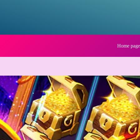
Skip
to
content
Home pag