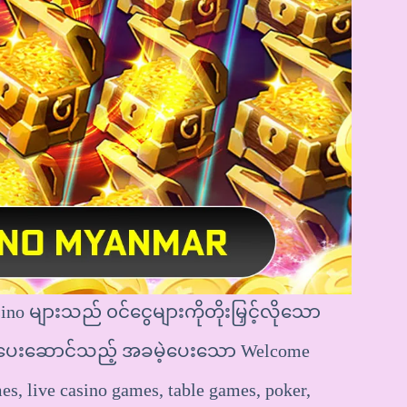
o များသည် ၀င်ငွေများကိုတိုးမြှင့်လိုသော
ပေးဆောင်သည့် အခမဲ့ပေးသော Welcome
 live casino games, table games, poker,