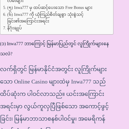
လမ်းများ
(၅) Inwa777 မှ ထပ်ဆင့်ပေးသော Free Bonus များ
(၆) Inwa777 ကို ယုံကြည်စိတ်ချစွာ သုံးစွဲသင့်
ခြင်း၏အကြောင်းအရင်း
နိဂုံးချုပ်
(၁) Inwa777 ဘာကြောင့် မြန်မာပြည်တွင် လူကြိုက်များနေ
သလဲ?
လက်ရှိတွင် မြန်မာနိုင်ငံအတွင်း လူကြိုက်များ
သော Online Casino များထဲမှ Inwa777 သည်
ထိပ်ဆုံးက ပါဝင်လာသည်။ ယင်းအကြောင်း
အရင်းမှာ လွယ်ကူလှပြီဖြစ်သော အကောင့်ဖွင့်
ခြင်း၊ မြန်မာဘာသာစနစ်ပါဝင်မှု၊ အမေရိကန်