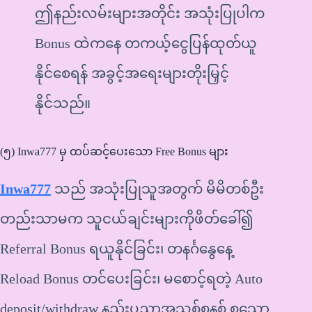
ဤနည်းလမ်းများအတိုင်း အသုံးပြုပါက
Bonus ထဲကနေ တကယ့်ငွေပြန်ထုတ်ယူ
နိုင်စေရန် အခွင့်အရေးများတိုးမြှင့်
နိုင်သည်။
(၅) Inwa777 မှ ထပ်ဆင့်ပေးသော Free Bonus များ
Inwa777
သည် အသုံးပြုသူအတွက် မိမိတစ်ဦး
တည်းသာမက သူငယ်ချင်းများကိုဖိတ်ခေါ်၍
Referral Bonus ရယူနိုင်ခြင်း၊ တနင်္ဂနွေနေ့
Reload Bonus တင်ပေးခြင်း၊ မစောင့်ရတဲ့ Auto
deposit/withdraw နည်းပညာအသစ်စနစ် စသော