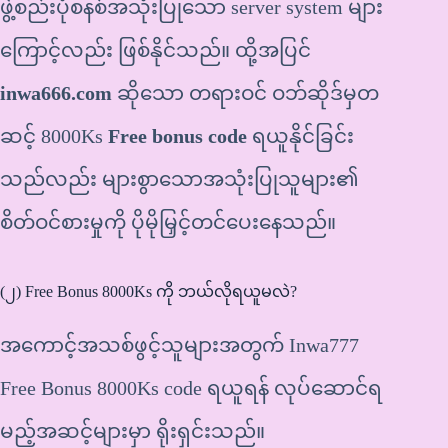
ဖွဲ့စည်းပုံစနစ်အသုံးပြုသော server system များ
ကြောင့်လည်း ဖြစ်နိုင်သည်။ ထို့အပြင်
inwa666.com
ဆိုသော တရားဝင် ဝဘ်ဆိုဒ်မှတ
ဆင့် 8000Ks
Free bonus code
ရယူနိုင်ခြင်း
သည်လည်း များစွာသောအသုံးပြုသူများ၏
စိတ်ဝင်စားမှုကို ပိုမိုမြှင့်တင်ပေးနေသည်။
(၂) Free Bonus 8000Ks ကို ဘယ်လိုရယူမလဲ?
အကောင့်အသစ်ဖွင့်သူများအတွက် Inwa777
Free Bonus 8000Ks code ရယူရန် လုပ်ဆောင်ရ
မည့်အဆင့်များမှာ ရိုးရှင်းသည်။