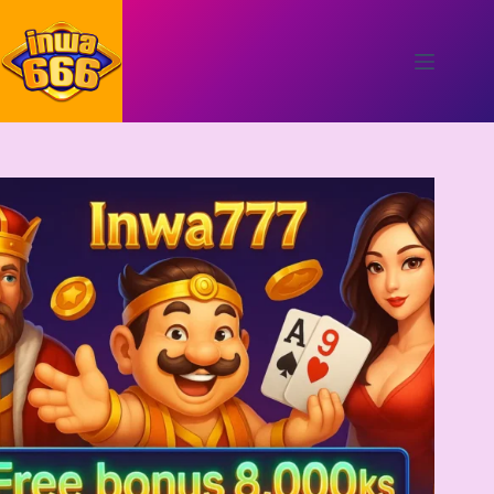
Skip
to
content