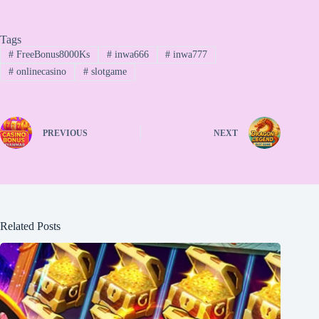
Tags
#
FreeBonus8000Ks
#
inwa666
#
inwa777
#
onlinecasino
#
slotgame
PREVIOUS
NEXT
Related Posts