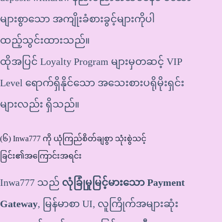
များစွာသော အကျိုးခံစားခွင့်များကိုပါ
ထည့်သွင်းထားသည်။
ထိုအပြင် Loyalty Program များမှတဆင့် VIP
Level ရောက်ရှိနိုင်သော အသေးစားပရိုမိုးရှင်း
များလည်း ရှိသည်။
(၆) Inwa777 ကို ယုံကြည်စိတ်ချစွာ သုံးစွဲသင့်
ခြင်း၏အကြောင်းအရင်း
Inwa777 သည်
လုံခြုံမှုမြင့်မားသော Payment
Gateway
, မြန်မာစာ UI, လူကြိုက်အများဆုံး