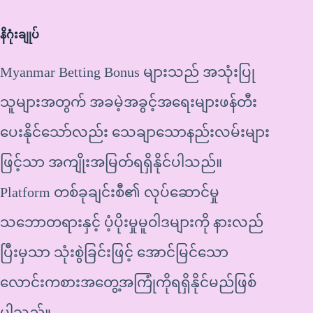
နိဂုံးချုပ်
Myanmar Betting Bonus များသည် အသုံးပြု
သူများအတွက် အခမဲ့အခွင့်အရေးများဖန်တီး
ပေးနိုင်သော်လည်း သေချာသောနည်းလမ်းများ
ဖြင့်သာ အကျိုးအမြတ်ရရှိနိုင်ပါသည်။
Platform တစ်ခုချင်းစီ၏ လုပ်ဆောင်မှု
သဘောတရားနှင့် ပံ့ပိုးမှုမူဝါဒများကို နားလည်
ပြီးမှသာ သုံးစွဲခြင်းဖြင့် အောင်မြင်သော
လောင်းကစားအတွေ့အကြုံကိုရရှိနိုင်မည်ဖြစ်
ပါသည်။