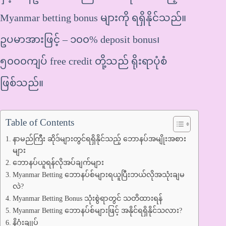
Myanmar betting bonus များကို ရရှိနိုင်သည်။
ဥပမာအားဖြင့် – ၁၀၀% deposit bonus၊
၅၀၀၀ကျပ် free credit တို့သည် ရိုးရာပုံစံ
ဖြစ်သည်။
Table of Contents
နာမည်ကြီး ဆိုဒ်များတွင်ရရှိနိုင်သည့် ဘောနပ်အမျိုးအစား
များ
ဘောနပ်ယူရန်လိုအပ်ချက်များ
Myanmar Betting ဘောနပ်စ်များရယူပြီးဘယ်လိုအသုံးချမ
လဲ?
Myanmar Betting Bonus သုံးစွဲရာတွင် သတိထားရန်
Myanmar Betting ဘောနပ်စ်များဖြင့် အနိုင်ရရှိနိုင်သလား?
နိဂုံးချုပ်