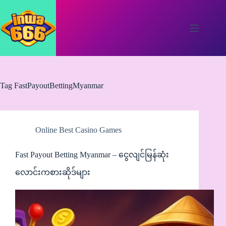
Skip
to
content
Tag
FastPayoutBettingMyanmar
Online Best Casino Games
Fast Payout Betting Myanmar – ငွေလျင်မြန်ဆုံး
လောင်းကစားဆိုဒ်များ