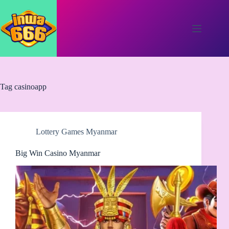
Skip
to
content
Tag
casinoapp
Lottery Games Myanmar
Big Win Casino Myanmar